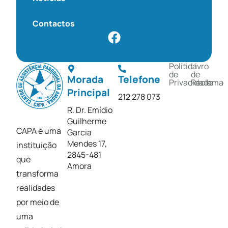
Contactos
Política
Livro
de
de
Morada
Telefone
Privacidade
Reclamaç
Principal
212 278 073
R. Dr. Emídio
Guilherme
CAPA é uma
Garcia
Mendes 17,
instituição
2845-481
que
Amora
transforma
realidades
por meio de
uma