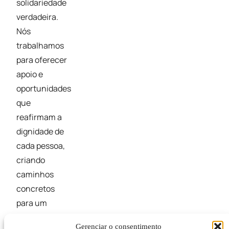
solidariedade
verdadeira.
Nós
trabalhamos
para oferecer
apoio e
oportunidades
que
reafirmam a
dignidade de
cada pessoa,
criando
caminhos
concretos
para um
futuro mais
Gerenciar o consentimento