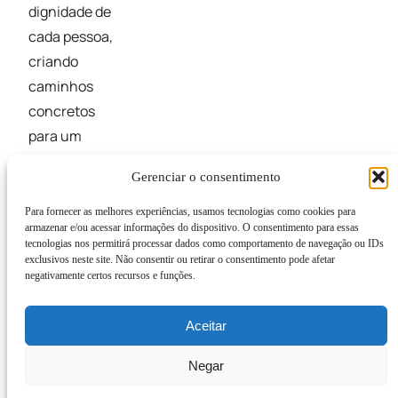
dignidade de
cada pessoa,
criando
caminhos
concretos
para um
futuro mais
Gerenciar o consentimento
digno e
sustentável.
Para fornecer as melhores experiências, usamos tecnologias como cookies para
armazenar e/ou acessar informações do dispositivo. O consentimento para essas
tecnologias nos permitirá processar dados como comportamento de navegação ou IDs
exclusivos neste site. Não consentir ou retirar o consentimento pode afetar
negativamente certos recursos e funções.
Aceitar
Negar
CAPA © 2026 - Todos os Direitos Reservados
Desenvolvido por
RockAgencia
&
Thiago Maieski