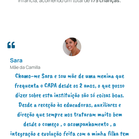
Infância, acolhendo um total de
175 crianças.
Sara
M
Mãe da Camilla
P
o
Chamo-me Sara e sou mãe de uma menina que
xo
frequenta o CAPA desde os 2 anos, o que posso
C
dizer sobre esta instituição são só coisas boas.
r,
Desde a receção às educadoras, auxiliares e
f
 a
direção que sempre nos trataram muito bem
o
desde o começo , o acompanhamento , a
o
integração e evolução feita com a minha filha tem