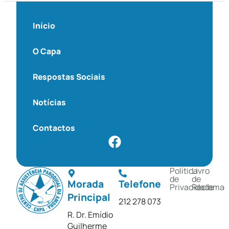
Início
O Capa
Respostas Sociais
Notícias
Contactos
Política
Livro
de
de
Morada
Telefone
Privacidade
Reclamaç
Principal
212 278 073
R. Dr. Emídio
Guilherme