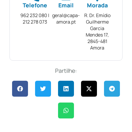
Telefone
Email
Morada
962 232 080 |
geral@capa-
R. Dr. Emídio
212 278 073
amora.pt
Guilherme
Garcia
Mendes 17,
2845-481
Amora
Partilhe: