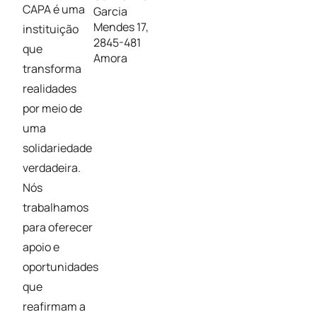
CAPA é uma
Garcia
Mendes 17,
instituição
2845-481
que
Amora
transforma
realidades
por meio de
uma
solidariedade
verdadeira.
Nós
trabalhamos
para oferecer
apoio e
oportunidades
que
reafirmam a