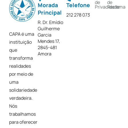
de
de
Morada
Telefone
Privacidade
Reclamaç
Principal
212 278 073
R. Dr. Emídio
Guilherme
CAPA é uma
Garcia
Mendes 17,
instituição
2845-481
que
Amora
transforma
realidades
por meio de
uma
solidariedade
verdadeira.
Nós
trabalhamos
para oferecer