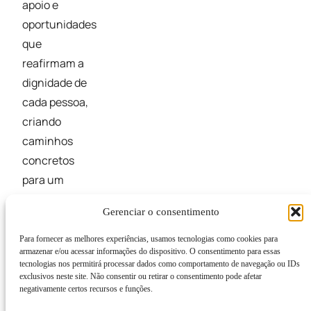
apoio e
oportunidades
que
reafirmam a
dignidade de
cada pessoa,
criando
caminhos
concretos
para um
futuro mais
Gerenciar o consentimento
digno e
sustentável.
Para fornecer as melhores experiências, usamos tecnologias como cookies para
armazenar e/ou acessar informações do dispositivo. O consentimento para essas
tecnologias nos permitirá processar dados como comportamento de navegação ou IDs
exclusivos neste site. Não consentir ou retirar o consentimento pode afetar
negativamente certos recursos e funções.