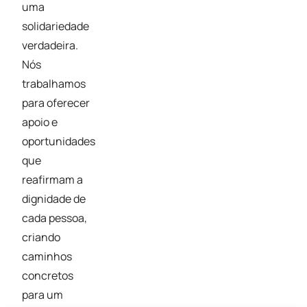
uma
solidariedade
verdadeira.
Nós
trabalhamos
para oferecer
apoio e
oportunidades
que
reafirmam a
dignidade de
cada pessoa,
criando
caminhos
concretos
para um