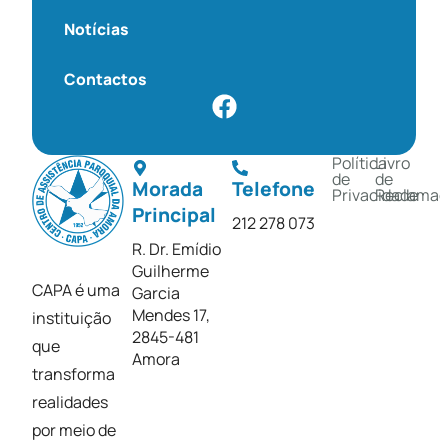
Notícias
Contactos
Política
Livro
de
de
Morada
Telefone
Privacidade
Reclamaç
Principal
212 278 073
R. Dr. Emídio
Guilherme
CAPA é uma
Garcia
Mendes 17,
instituição
2845-481
que
Amora
transforma
realidades
por meio de