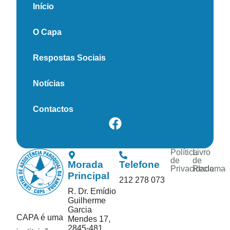
Início
O Capa
Respostas Sociais
Notícias
Contactos
Política
Livro
de
de
Morada
Telefone
Privacidade
Reclamaç
Principal
212 278 073
R. Dr. Emídio
Guilherme
Garcia
CAPA é uma
Mendes 17,
2845-481